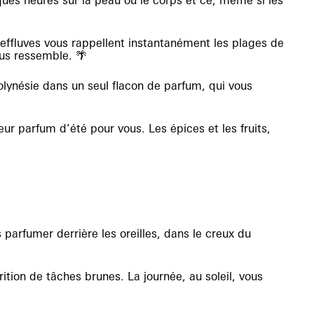
ues heures sur la peau ou le corps et ce, même si les
s effluves vous rappellent instantanément les plages de
us ressemble. 🌴
olynésie dans un seul flacon de parfum, qui vous
leur parfum d’été pour vous. Les épices et les fruits,
s parfumer derrière les oreilles, dans le creux du
rition de tâches brunes. La journée, au soleil, vous