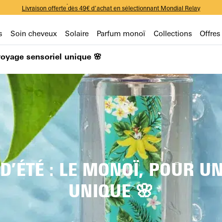
-10% sur votre première commande avec le code WELCOME
Livraison offerte dès 49€ d’achat en sélectionnant Mondial Relay
-10% sur votre première commande avec le code WELCOME
Livraison offerte dès 49€ d’achat en sélectionnant Mondial Relay
-10% sur votre première commande avec le code WELCOME
s
Soin cheveux
Solaire
Parfum monoï
Collections
Offres
voyage sensoriel unique 🌸
’ÉTÉ : LE MONOÏ, POUR U
UNIQUE 🌸