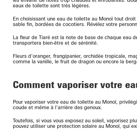
les envahir de notes trop chaudes et enrobantes. Gour
eaux de toilette sont très légères.
En choisissant une eau de toilette au Monoï tout droit
sable fin, bordées de cocotiers. Révélez votre personn
La fleur de Tiaré est la note de base de chaque eau d
transportera bien-être et de sérénité.
Fleurs d’oranger, frangipanier, orchidée tropicale, magn
comme la vanille, le fruit de dragon ou encore la b
Comment vaporiser votre eau
Pour vaporiser votre eau de toilette au Monoï, privilég
coude et même à l’arrière des genoux.
Toutefois, si vous vous exposez au soleil, vaporisez pl
pouvez utiliser une protection solaire au Monoï, qui ex