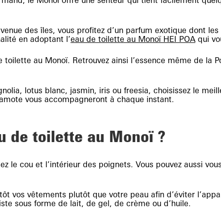
mand, le Monoï offre une senteur qui tient facilement quelq
 venue des îles, vous profitez d’un parfum exotique dont le
alité en adoptant l’
eau de toilette au Monoï HEI POA
qui vo
e toilette au Monoï. Retrouvez ainsi l’essence même de la P
olia, lotus blanc, jasmin, iris ou freesia, choisissez le meil
ergamote vous accompagneront à chaque instant.
 de toilette au Monoï ?
iez le cou et l’intérieur des poignets. Vous pouvez aussi vou
utôt vos vêtements plutôt que votre peau afin d’éviter l’appa
iste sous forme de lait, de gel, de crème ou d’huile.