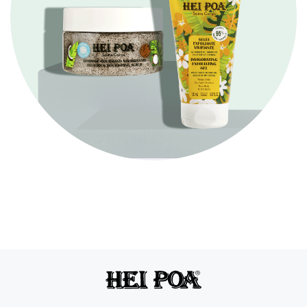
compte des besoins de votre peau. Quelles textures choisir
entre un lait hydratant, une crème hydratante ou une huile.
Lait hydratant : il permet à la peau d’être absorbé plus
rapidement par sa texture légère et non grasse. Appliquez
chaque matin une noix sur votre corps afin d’être hydraté
tout au long de la journée.
Crème hydratante : elle possède une texture plus riche
qu’un lait hydratant. Les crèmes hydratantes sont parfaites
pour les peaux sèches qui ont besoin d’un soin nourrissant.
Faites attention à toujours appliquer la crème hydratante
sur une peau sèche et non pas mouillée pour tirer le
meilleur parti des effets de votre hydratant corps.
L’huile : elle est davantage utilisée pour combler le
manque de lipides de la peau. En effet, l’huile est
fortement conseillée pour les peaux sèches et très sèches.
Il peut s’agir d’huile de coco ou de Monoï, qui sont toutes
deux solides en-dessous de 24°C. Il faudra donc les
réchauffer préalablement, par exemple dans la paume de
la main ou en plaçant votre flacon sous un filet d’eau
chaude, pour fluidifier les textures et pouvoir les utiliser sur
le corps.
Des soins corporels selon la