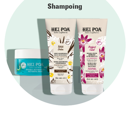
Des
cheveux gras
ont besoin de retrouver de l’équilibre.
Shampoing
Régulez la production excessive de sébum en appliquant
un masque cheveux adapté et en espaçant les
shampoings. Pour renforcer les effets du soin cheveux,
adoptez une alimentation saine et un rythme de vie
apaisé.
Si vous avez des
cheveux secs
, un masque nourrissant
hebdomadaire accompagné d’un shampoing gorgé
d’agents hydratants vous aideront à les réparer en
profondeur.
Les
cheveux bouclés
,
frisés
ou
crépus
souffrent aussi de
sécheresse. Suivez la même routine beauté en la
combinant à un soin avec une huile végétale ou un spray
démêlant coiffant à base de coco ou de Monoï pour nourrir
et lisser votre fibre capillaire.
Quel soin pour cheveux très abîmés
?
Pointes fourchues, cheveux cassants, frisottis… Réparez vos
cheveux très abîmés en suivant notre panel de conseils.
Utilisez un peigne à dents larges ou une brosse à poils