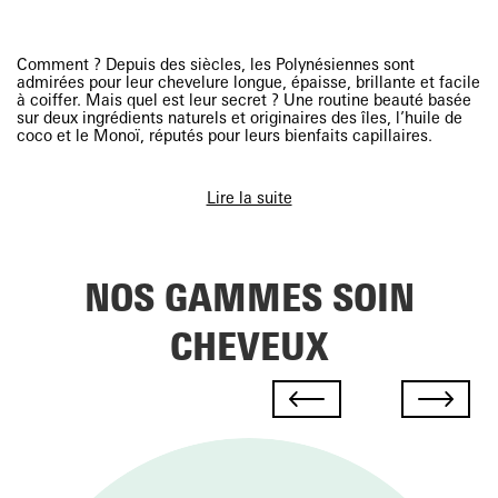
Comment ? Depuis des siècles, les Polynésiennes sont
admirées pour leur chevelure longue, épaisse, brillante et facile
à coiffer. Mais quel est leur secret ? Une routine beauté basée
sur deux ingrédients naturels et originaires des îles, l’huile de
coco et le Monoï, réputés pour leurs bienfaits capillaires.
QUEL EST LE MEILLEUR
Lire la suite
SOIN POUR LES CHEVEUX ?
NOS GAMMES SOIN
Soin cheveux : adapter son soin
CHEVEUX
cheveux à son type de cheveux
Pour votre routine capillaire, choisissez un soin cheveux adapté
à la nature de votre chevelure.