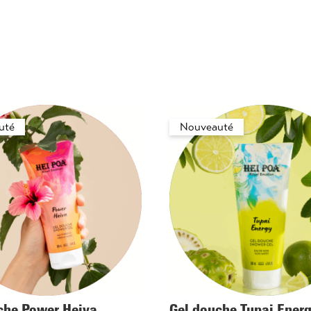
uté
Nouveauté
che Power Heiva
Gel douche Tupai Ener