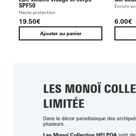
SPF50
Enrichi en
Haute protection
19.50
€
6.00
€
Ajouter au panier
Iconique
Iconiqu
LES MONOÏ COLLE
LIMITÉE
Dans le décor paradisiaque des archipels
plusieurs.
Pur Monoï Tiaré Édition
Pur Mon
Les Monoï Collection HEI POA
sont des
limitée 50 ans