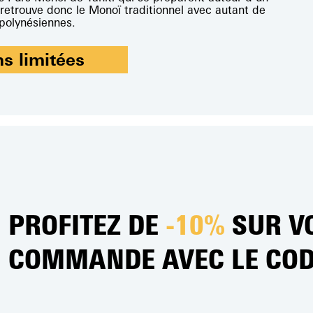
 retrouve donc le Monoï traditionnel avec autant de
9.50
€
 polynésiennes.
Ajouter au panier
Ajouter au panie
ns limitées
PROFITEZ DE
-10%
SUR V
COMMANDE AVEC LE CO