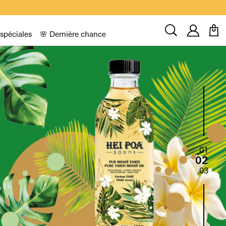
Compt
Recherche
 spéciales
🌸 Dernière chance
01
02
03