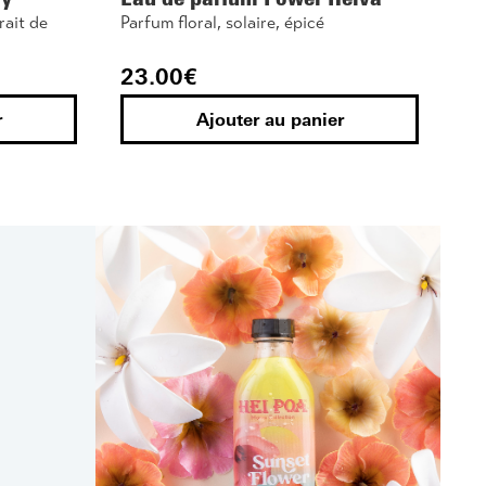
rait de
Parfum floral, solaire, épicé
Par
23.00
€
2
r
Ajouter au panier
Iconique
r
Pur Monoï Vanille
Pu