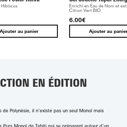
 Hibiscus
Enrichi en Eau de Noni et ext
Citron Vert BIO
6.00
€
Ajouter au panier
Ajouter au panie
e
Iconique
CTION EN ÉDITION
 de Polynésie, il n’existe pas un seul Monoï mais
oï Tiaré 30mL
Pur Monoï Frangipanie
 Purs Monoï de Tahiti qui se préparent autour d’un