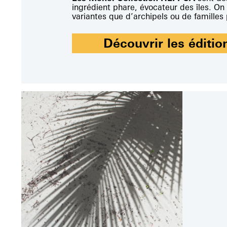
ingrédient phare, évocateur des îles. On
11.50
€
3.50
€
variantes que d’archipels ou de familles
Ajouter au panier
Découvrir les éditio