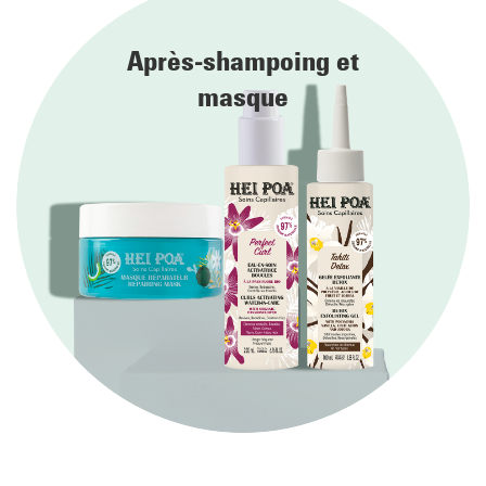
Choisir un shampoing selon sa
Après-shampoing et
nature de cheveux
masque
Un shampoing adapté à la nature de vos cheveux retirera les
impuretés accumulées sans dérégler la production de sébum.
Pour réaliser les bons gestes, identifiez au préalable votre type
de cheveux.
Concernant les
cheveux lisses
, il en existe différents types :
1A : Des cheveux lisses et très fins.
1B : Des cheveux lisses et d’une épaisseur moyenne.
1C : Des cheveux légèrement ondulés ou souples,
moyennement épais et sujets aux frisottis en cas
d’humidité.
Vous pouvez vous orienter vers des shampoings doux qui
préserveront l’équilibre de votre chevelure. Grâce à la vitamine
E et aux acides gras qu’elle comporte, l’huile de coco gardera
vos cheveux brillants, lisses et doux. Cette huile végétale est
particulièrement efficace si vous avez besoin de nourrir et
d’hydrater vos cheveux en profondeur.