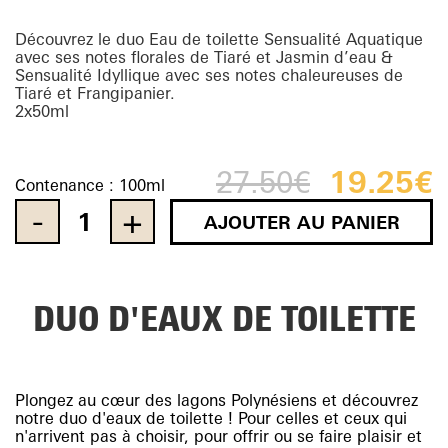
Découvrez le duo Eau de toilette Sensualité Aquatique
avec ses notes florales de Tiaré et Jasmin d’eau &
Sensualité Idyllique avec ses notes chaleureuses de
Tiaré et Frangipanier.
2x50ml
27.50
€
Le
19.25
€
Le
Contenance :
100ml
prix
pr
initial
ac
AJOUTER AU PANIER
était :
es
Quantity
27.50€.
19
DUO D'EAUX DE TOILETTE
Plongez au cœur des lagons Polynésiens et découvrez
notre duo d'eaux de toilette ! Pour celles et ceux qui
n'arrivent pas à choisir, pour offrir ou se faire plaisir et