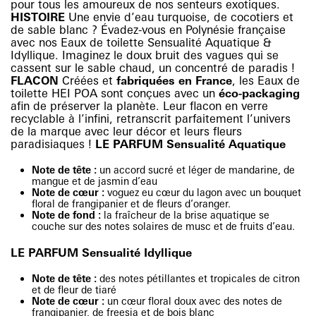
pour tous les amoureux de nos senteurs exotiques.
HISTOIRE
Une envie d’eau turquoise, de cocotiers et
de sable blanc ? Évadez-vous en Polynésie française
avec nos Eaux de toilette Sensualité Aquatique &
Idyllique. Imaginez le doux bruit des vagues qui se
cassent sur le sable chaud, un concentré de paradis !
FLACON
Créées et
fabriquées en France
, les Eaux de
toilette HEI POA sont conçues avec un
éco-packaging
afin de préserver la planète. Leur flacon en verre
recyclable à l’infini, retranscrit parfaitement l’univers
de la marque avec leur décor et leurs fleurs
paradisiaques !
LE PARFUM Sensualité Aquatique
Note de tête :
un accord sucré et léger de mandarine, de
mangue et de jasmin d’eau
Note de cœur :
voguez eu cœur du lagon avec un bouquet
floral de frangipanier et de fleurs d’oranger.
Note de fond :
la fraîcheur de la brise aquatique se
couche sur des notes solaires de musc et de fruits d’eau.
LE PARFUM Sensualité Idyllique
Note de tête :
des notes pétillantes et tropicales de citron
et de fleur de tiaré
Note de cœur :
un cœur floral doux avec des notes de
frangipanier, de freesia et de bois blanc