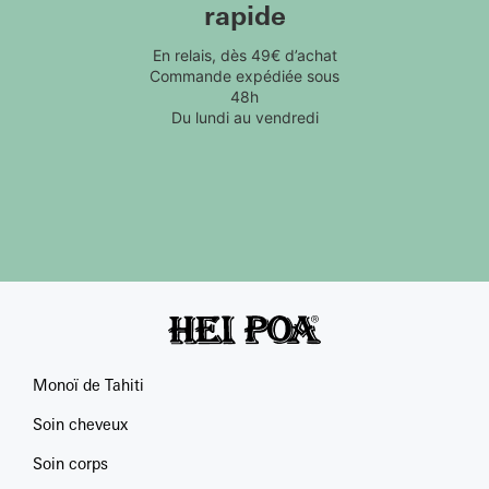
rapide
En relais, dès 49€ d’achat
Commande expédiée sous
48h
Du lundi au vendredi
Monoï de Tahiti
Soin cheveux
Soin corps