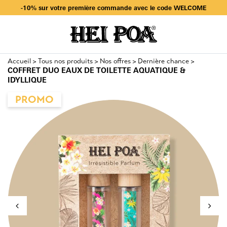
Livraison offerte dès 49€ d’achat en sélectionnant Mondial Relay
-10% sur votre première commande avec le code WELCOME
Livraison offerte dès 49€ d’achat en sélectionnant Mondial Relay
-10% sur votre première commande avec le code WELCOME
Accueil
Tous nos produits
Nos offres
Dernière chance
>
>
>
>
COFFRET DUO EAUX DE TOILETTE AQUATIQUE &
IDYLLIQUE
PROMO