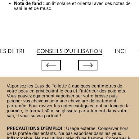
Note de fond :
un lit solaire et oriental avec des notes de
vanille et de musc
S DE TRI
CONSEILS D'UTILISATION
INCI
Vaporisez les Eaux de Toilette à quelques centimètres de
votre peau en privilégiant le cou et l’intérieur des poignets.
Vous pouvez également vaporiser sur votre brosse puis
peigner vos cheveux pour une chevelure délicatement
parfumée. Pour raviver les notes exotiques tout au long de la
journée, le format 50ml se glissera parfaitement dans votre
sac, il vous suivra partout !
PRÉCAUTIONS D’EMPLOI
: Usage externe. Conserver hors
de la portée des enfants. Ne pas vaporiser dans les yeux.
Inflammable. Ne pas utiliser près d’une flamme. Conserver à