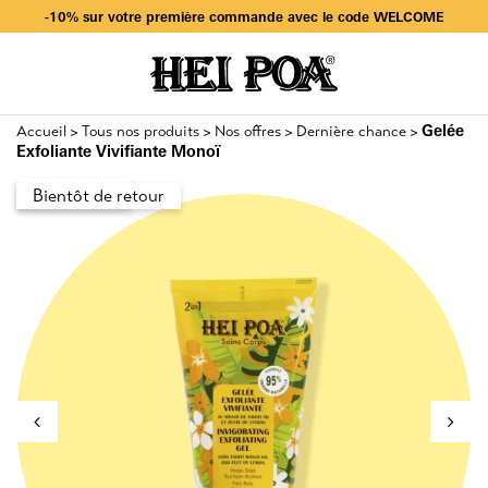
-10% sur votre première commande avec le code WELCOME
Livraison offerte dès 49€ d’achat en sélectionnant Mondial Relay
-10% sur votre première commande avec le code WELCOME
Gelée
Accueil
Tous nos produits
Nos offres
Dernière chance
>
>
>
>
Exfoliante Vivifiante Monoï
PROMO
Bientôt de retour