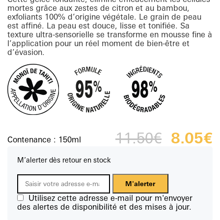
mortes grâce aux zestes de citron et au bambou,
exfoliants 100% d’origine végétale. Le grain de peau
est affiné. La peau est douce, lisse et tonifiée. Sa
texture ultra-sensorielle se transforme en mousse fine à
l’application pour un réel moment de bien-être et
d’évasion.
11.50
€
Le
8.05
€
Le
Contenance :
150ml
prix
pr
initial
ac
était :
es
M’alerter dès retour en stock
11.50€.
8.
M'alerter
Utilisez cette adresse e-mail pour m'envoyer
des alertes de disponibilité et des mises à jour.