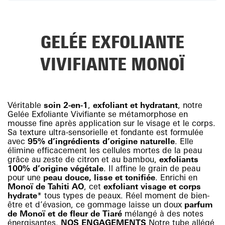
GELÉE EXFOLIANTE
VIVIFIANTE MONOÏ
Véritable
soin 2-en-1
,
exfoliant et hydratant
, notre
Gelée Exfoliante Vivifiante se métamorphose en
mousse fine après application sur le visage et le corps.
Sa texture ultra-sensorielle et fondante est formulée
avec
95% d’ingrédients d’origine naturelle
. Elle
élimine efficacement les cellules mortes de la peau
grâce au zeste de citron et au bambou,
exfoliants
100% d’origine végétale
. Il affine le grain de peau
pour une
peau douce, lisse et tonifiée
. Enrichi en
Monoï de Tahiti AO
, cet
exfoliant visage et corps
hydrate
* tous types de peaux. Réel moment de bien-
être et d’évasion, ce gommage laisse un doux
parfum
de Monoï et de fleur de Tiaré
mélangé à des notes
énergisantes.
NOS ENGAGEMENTS
Notre tube allégé