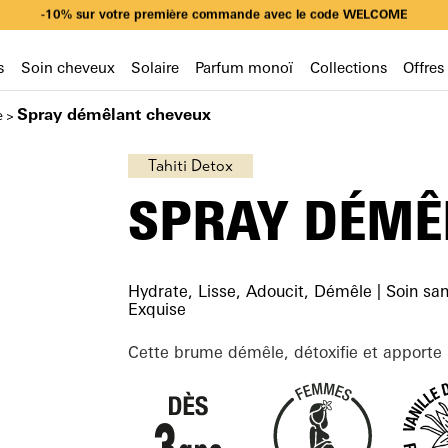
-10% sur votre première commande avec le code WELCOME
Livraison offerte dès 49€ d’achat en sélectionnant Mondial Relay
-10% sur votre première commande avec le code WELCOME
Livraison offerte dès 49€ d’achat en sélectionnant Mondial Relay
-10% sur votre première commande avec le code WELCOME
s
Soin cheveux
Solaire
Parfum monoï
Collections
Offres
Spray démêlant cheveux
e
>
Tahiti Detox
SPRAY DÉMÊ
Hydrate, Lisse, Adoucit, Démêle | Soin san
Exquise
Cette brume démêle, détoxifie et apporte b