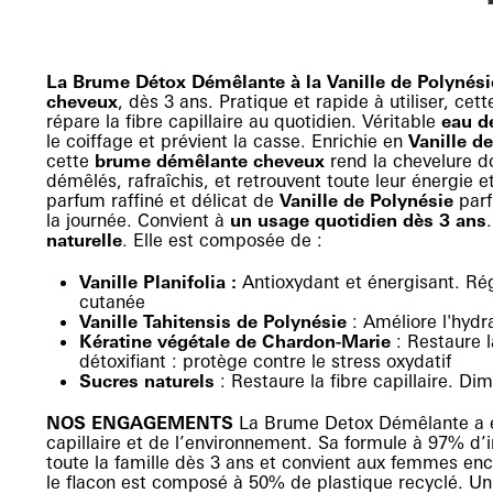
La Brume Détox Démêlante à la Vanille de Polynési
cheveux
, dès 3 ans. Pratique et rapide à utiliser, cet
répare la fibre capillaire au quotidien. Véritable
eau d
le coiffage et prévient la casse. Enrichie en
Vanille d
cette
brume démêlante cheveux
rend la chevelure do
démêlés, rafraîchis, et retrouvent toute leur énergie et
parfum raffiné et délicat de
Vanille de Polynésie
parf
la journée. Convient à
un usage quotidien dès 3 ans
naturelle
. Elle est composée de :
Vanille Planifolia :
Antioxydant et énergisant. Rég
cutanée
Vanille Tahitensis de Polynésie
: Améliore l'hydr
Kératine végétale de Chardon-Marie
: Restaure l
détoxifiant : protège contre le stress oxydatif
Sucres naturels
: Restaure la fibre capillaire. Di
NOS ENGAGEMENTS
La Brume Detox Démêlante a ét
capillaire et de l’environnement. Sa formule à 97% d’i
toute la famille dès 3 ans et convient aux femmes enc
le flacon est composé à 50% de plastique recyclé. Un s