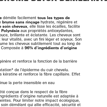
e
démêle facilement
tous les types de
te
brume sans rinçage
hydrate, régénère et
e soin cheveux
, elle lisse les écailles, facilite
e Polynésie
aux propriétés antioxydantes,
uce, brillante et éclatante. Les cheveux sont
 leur vitalité, avec un fini léger et soyeux. Son
ume les cheveux subtilement tout au long de
. Composée à
96% d'ingrédients d'origine
énère et renforce la fonction de la barrière
atation* de l'épiderme du cuir chevelu.
a kératine et renforce la fibre capillaire. Effet
minue la perte insensible en eau
é conçue dans le respect de la fibre
ngrédients d’origine naturelle est adaptée à
eintes. Pour limiter notre impact écologique,
oin démêlant qui allie efficacité, sécurité et