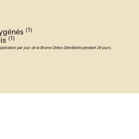
(1)
xygénés
(1)
dis
 application par jour de la Brume Detox Démêlante pendant 28 jours.