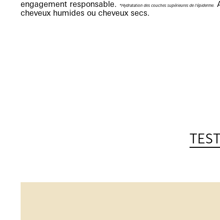
engagement responsable.
A
*Hydratation des couches supérieures de l'épiderme.
cheveux humides ou cheveux secs.
TEST