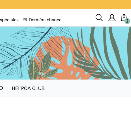
Compt
Recherche
 spéciales
🌸 Dernière chance
2
O
HEI POA CLUB