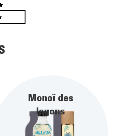
r
S
Monoï des
lagons