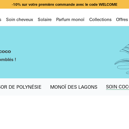
-10% sur votre première commande avec le code WELCOME
Livraison offerte dès 49€ d’achat en sélectionnant Mondial Relay
-10% sur votre première commande avec le code WELCOME
s
Soin cheveux
Solaire
Parfum monoï
Collections
Offres
 coco
omblés !
SOIN COC
SOR DE POLYNÉSIE
MONOÏ DES LAGONS