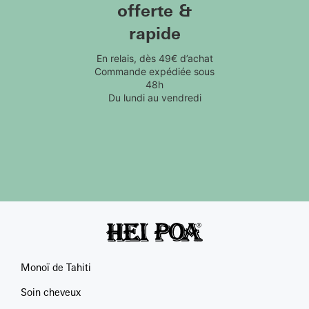
offerte &
rapide
En relais, dès 49€ d’achat
Commande expédiée sous
48h
Du lundi au vendredi
Monoï de Tahiti
Soin cheveux