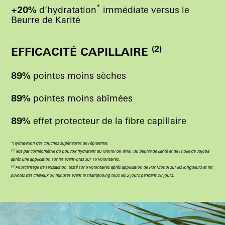
*
+20%
d’hydratation
immédiate versus le
Beurre de Karité
(2)
EFFICACITÉ CAPILLAIRE
89%
pointes moins sèches
89%
pointes moins abîmées
89%
effet protecteur de la fibre capillaire
*Hydratation des couches supérieures de l’épiderme.
(1)
Test par cornéométrie du pouvoir hydratant du Monoï de Tahiti, du beurre de karité et de l’huile de Jojoba
après une application sur les avant-bras sur 10 volontaires.
(2)
Pourcentage de satisfaction, testé sur 9 volontaires après application de Pur Monoï sur les longueurs et les
pointes des cheveux 30 minutes avant le shampooing tous les 2 jours pendant 28 jours.