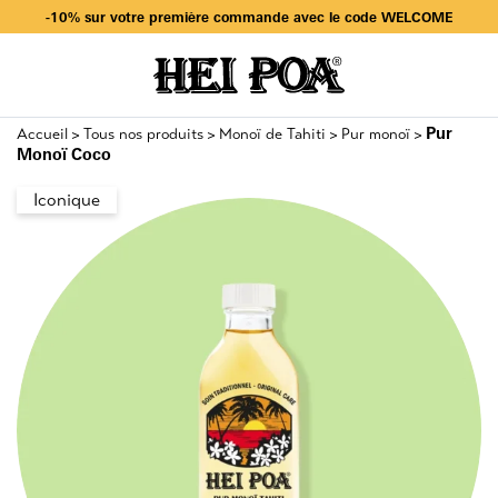
-10% sur votre première commande avec le code WELCOME
Livraison offerte dès 49€ d’achat en sélectionnant Mondial Relay
-10% sur votre première commande avec le code WELCOME
Pur
Accueil
Tous nos produits
Monoï de Tahiti
Pur monoï
>
>
>
>
Monoï Coco
Iconique