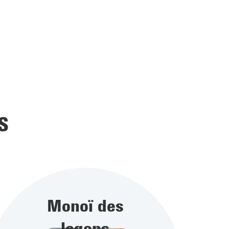
S
Monoï des
lagons