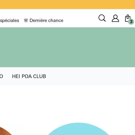
Compt
Recherche
 spéciales
🌸 Dernière chance
3
O
HEI POA CLUB