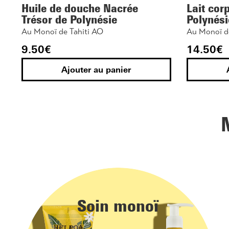
Huile de douche Nacrée
Lait cor
Trésor de Polynésie
Polynési
Au Monoï de Tahiti AO
Au Monoï d
9.50
€
14.50
€
Ajouter au panier
Soin monoï