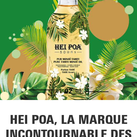
02
01
03
HEI POA, LA MARQUE
INCONTOURNABLE DES