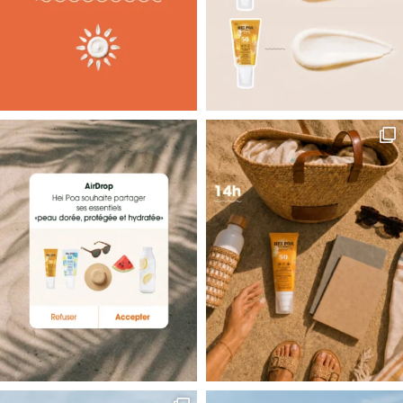
de votre chevelure avec nos différents
soins cheveux
. Offrez
une expérience sensorielle unique au monoï à travers nos
cartes cadeaux beauté
.
OFFREZ-VOUS UN MOMENT
D’ÉVASION AVEC NOTRE
MONOÏ DE TAHITI AO
Parce que le
monoï de Tahiti
est un produit exotique venu
d’ailleurs, il vous invite continuellement au voyage. Le monoï
est une huile de beauté traditionnelle utilisée en Polynésie
française depuis des siècles, notamment en
soin du corps
.
Les Polynésiennes utilisent cet élixir de beauté sur leur peau et
leurs cheveux comme
soin hydratant
. En plus de ses
propriétés nourrissantes, son parfum envoûtant ne manquera
pas de vous faire voyager. Cette senteur si particulière à la fleur
de tiaré vous transportera directement sur les îles
paradisiaques de Polynésie : découvrez nos
coffrets soin
femme au monoï
. Été comme hiver, profitez d’un instant
d’évasion avec nos
soins au monoï
.