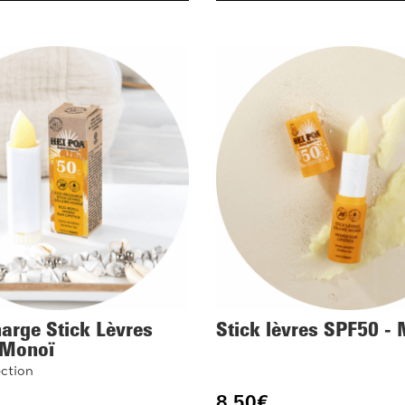
arge Stick Lèvres
Stick lèvres SPF50 -
 Monoï
ction
8.50
€