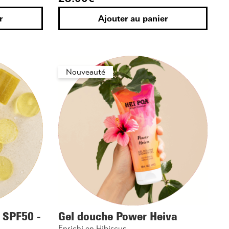
r
Ajouter au panier
Nouveauté
e SPF50 -
Gel douche Power Heiva
Enrichi en Hibiscus