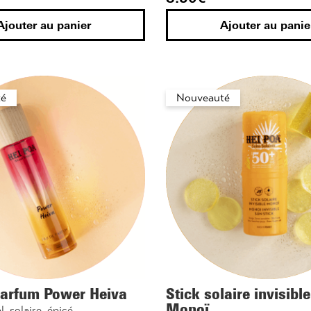
Ajouter au panier
Ajouter au panie
é
Nouveauté
parfum Power Heiva
Stick solaire invisibl
Monoï
l, solaire, épicé