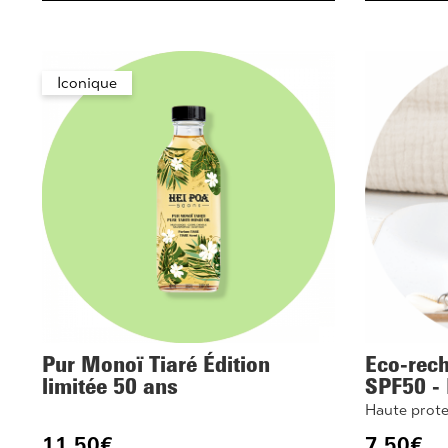
Iconique
Pur Monoï Tiaré Édition
Eco-rech
limitée 50 ans
SPF50 -
Haute prote
11.50
€
7.50
€