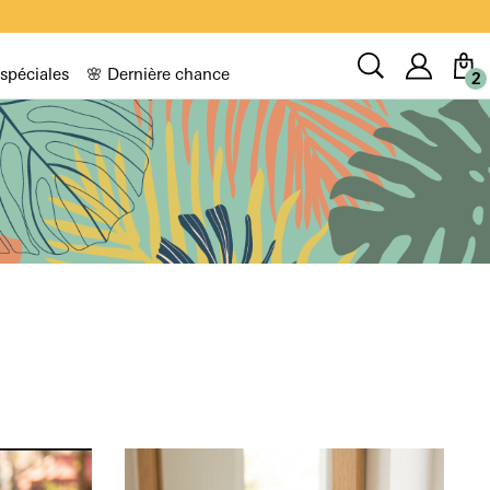
Compt
Recherche
 spéciales
🌸 Dernière chance
2