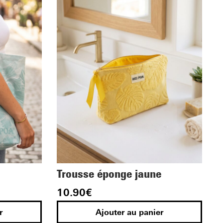
Trousse éponge jaune
10.90
€
r
Ajouter au panier