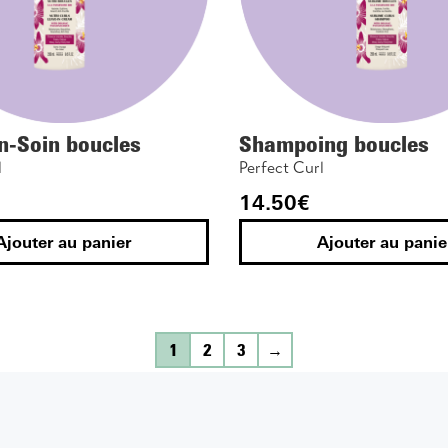
n-Soin boucles
Shampoing boucles
l
Perfect Curl
14.50
€
Ajouter au panier
Ajouter au panie
1
2
3
→