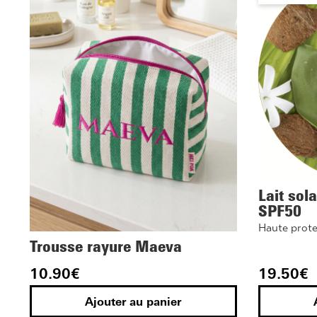
Lait sol
SPF50
Haute prote
Trousse rayure Maeva
10.90
€
19.50
€
Ajouter au panier