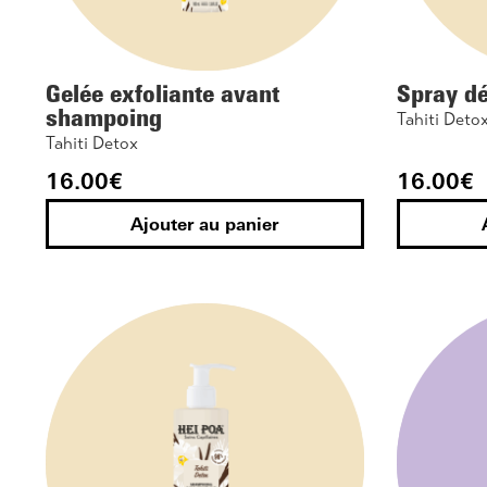
Gelée exfoliante avant
Spray d
shampoing
Tahiti Deto
Tahiti Detox
16.00
€
16.00
€
Ajouter au panier