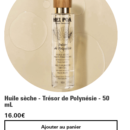
Huile sèche - Trésor de Polynésie - 50
mL
16.00
€
Ajouter au panier